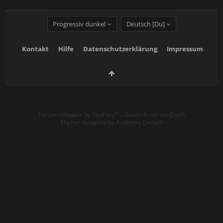
Progressiv dunkel
Deutsch [Du]
Kontakt
Hilfe
Datenschutzerklärung
Impressum
Forum software by XenForo™
-
Deutsch von xenDach
Theme designed by
Audentio Design
.