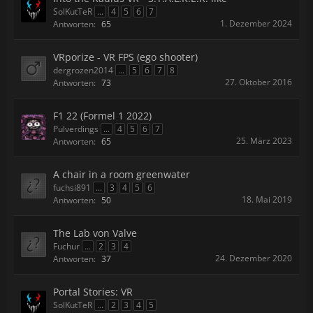
SolKutTeR
...
4
5
6
7
1. Dezember 2024
Antworten:
65
VRporize - VR FPS (ego shooter)
dergrozen2014
...
5
6
7
8
27. Oktober 2016
Antworten:
73
F1 22 (Formel 1 2022)
Pulverdings
...
4
5
6
7
25. März 2023
Antworten:
65
A chair in a room greenwater
fuchsi891
...
3
4
5
6
18. Mai 2019
Antworten:
50
The Lab von Valve
Fuchur
...
2
3
4
24. Dezember 2020
Antworten:
37
Portal Stories: VR
SolKutTeR
...
2
3
4
5