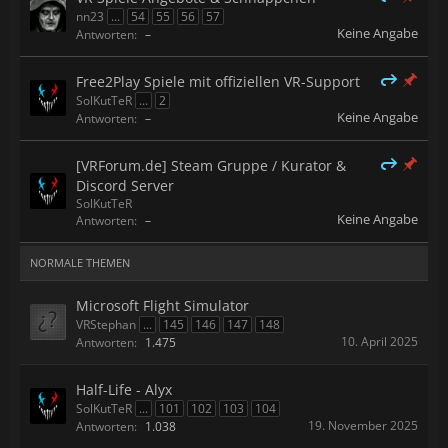
nn23
...
54
55
56
57
Keine Angabe
Antworten:
–
Free2Play Spiele mit offiziellen VR-Support
SolKutTeR
...
2
Keine Angabe
Antworten:
–
[VRForum.de] Steam Gruppe / Kurator &
Discord Server
SolKutTeR
Keine Angabe
Antworten:
–
NORMALE THEMEN
Microsoft Flight Simulator
VRStephan
...
145
146
147
148
10. April 2025
Antworten:
1.475
Half-Life - Alyx
SolKutTeR
...
101
102
103
104
19. November 2025
Antworten:
1.038