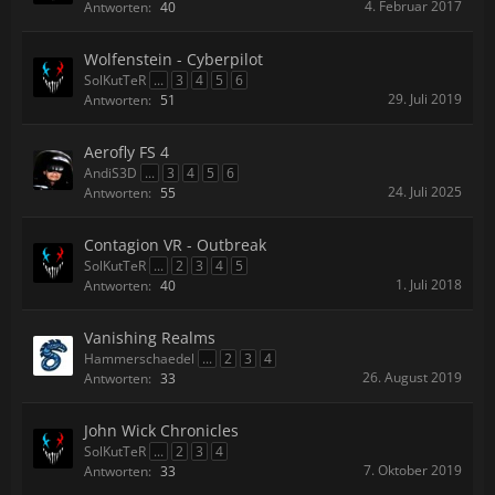
4. Februar 2017
Antworten:
40
Wolfenstein - Cyberpilot
SolKutTeR
...
3
4
5
6
29. Juli 2019
Antworten:
51
Aerofly FS 4
AndiS3D
...
3
4
5
6
24. Juli 2025
Antworten:
55
Contagion VR - Outbreak
SolKutTeR
...
2
3
4
5
1. Juli 2018
Antworten:
40
Vanishing Realms
Hammerschaedel
...
2
3
4
26. August 2019
Antworten:
33
John Wick Chronicles
SolKutTeR
...
2
3
4
7. Oktober 2019
Antworten:
33