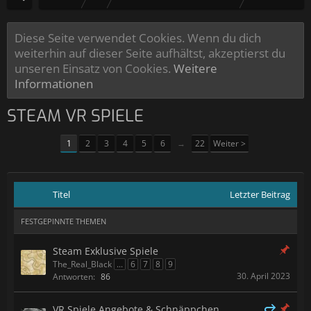
Diese Seite verwendet Cookies. Wenn du dich
weiterhin auf dieser Seite aufhältst, akzeptierst du
unseren Einsatz von Cookies.
Weitere
Informationen
STEAM VR SPIELE
1
2
3
4
5
6
→
22
Weiter >
Titel
Letzter Beitrag
FESTGEPINNTE THEMEN
Steam Exklusive Spiele
The_Real_Black
...
6
7
8
9
30. April 2023
Antworten:
86
VR Spiele Angebote & Schnäppchen