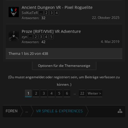
Ancient Dungeon VR - Pixel Roguelite
SolKutTeR
...
2
3
4
22. Oktober 2025
Antworten:
32
Proze [RIFT/VIVE] VR Adventure
zyn
...
2
3
4
5
4. Mai 2019
Antworten:
42
Thema 1 bis 20 von 438
Optionen für die Themenanzeige
(Du musst angemeldet oder registriert sein, um Beiträge verfassen zu
können. )
1
2
3
4
5
6
→
22
Weiter >
FOREN
...
VR SPIELE & EXPERIENCES