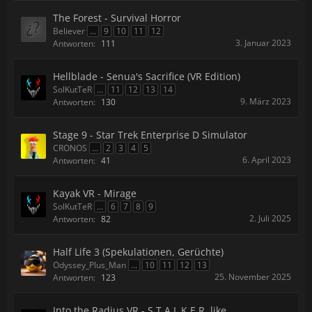
The Forest - Survival Horror
Believer
...
9
10
11
12
3. Januar 2023
Antworten:
111
Hellblade - Senua's Sacrifice (VR Edition)
SolKutTeR
...
11
12
13
14
9. März 2023
Antworten:
130
Stage 9 - Star Trek Enterprise D Simulator
CRONOS
...
2
3
4
5
6. April 2023
Antworten:
41
Kayak VR - Mirage
SolKutTeR
...
6
7
8
9
2. Juli 2025
Antworten:
82
Half Life 3 (Spekulationen, Gerüchte)
Odyssey_Plus_Man
...
10
11
12
13
25. November 2025
Antworten:
123
Into the Radius VR - S.T.A.L.K.E.R. like