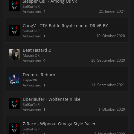
Sleeper Cell - Among Us VR
SolKutTeR
25. Januar 2021
Antworten:
4
GangV - GTA Battle Royale ehem. DRIVE-BY
SolKutTeR
10. Oktober 2020
Antworten:
1
Beat Hazard 2
MasterDK
20. September 2020
Antworten:
0
Deemo - Reborn -
TupacVR
11. September 2021
Antworten:
1
Überläufer - Wolfenstein like
SolKutTeR
1. Oktober 2020
Antworten:
1
Z-Race - Wipeout Omega Style Racer
SolKutTeR
3. November 2020