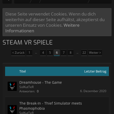
Diese Seite verwendet Cookies. Wenn du dich
weiterhin auf dieser Seite aufhältst, akzeptierst du
unseren Einsatz von Cookies.
Weitere
Informationen
STEAM VR SPIELE
< Zurück
1
←
4
5
6
7
8
→
22
Weiter >
Titel
Letzter Beitrag
Dreamhouse - The Game
SolKutTeR
6. Dezember 2020
Antworten:
0
The Break-In - Thief Simulator meets
Phasmophobia
SolKutTeR