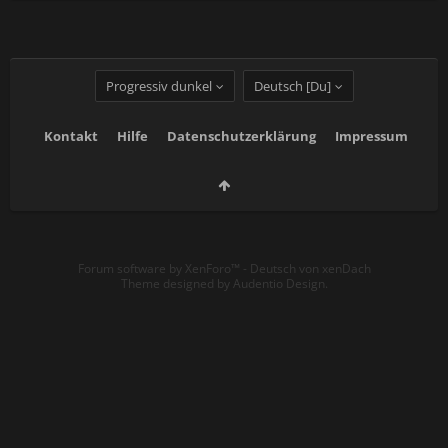
Progressiv dunkel
Deutsch [Du]
Kontakt
Hilfe
Datenschutzerklärung
Impressum
Forum software by XenForo™
-
Deutsch von xenDach
Theme designed by
Audentio Design
.