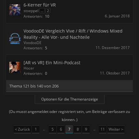
6-Kerner für VR
stoeppel
...
2
6. Januar 2018
Antworten:
10
VoodooDE Vergleich Vive / Rift / Windows Mixed
Reality - Alle Vor- und Nachteile
VoodooDE
11. Dezember 2017
Antworten:
5
[AR vs VR] Ein Mini-Podcast
Hocer
11. Oktober 2017
Antworten:
0
Thema 121 bis 140 von 206
Optionen für die Themenanzeige
(Du musst angemeldet oder registriert sein, um Beiträge verfassen zu
können. )
< Zurück
1
←
5
6
7
8
9
→
11
Weiter >