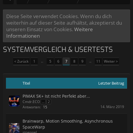
Diese Seite verwendet Cookies. Wenn du dich
weiterhin auf dieser Seite aufhältst, akzeptierst du
unseren Einsatz von Cookies.
Weitere
Informationen
SYSTEMVERGLEICH & USERTESTS
< Zurück
1
←
5
6
7
8
9
→
11
Weiter >
Titel
Letzter Beitrag
PIMAX 5K+ Ist nicht Perfekt aber...
Cmdr.ECO
...
2
14. März 2019
Antworten:
15
Brainwarp, Motion Smoothing, Asynchronous
SpaceWarp
stoeppel