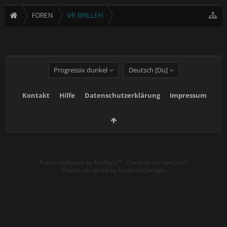
FOREN
VR BRILLEN
Progressiv dunkel
Deutsch [Du]
Kontakt
Hilfe
Datenschutzerklärung
Impressum
Forum software by XenForo™
-
Deutsch von xenDach
Theme designed by
Audentio Design
.