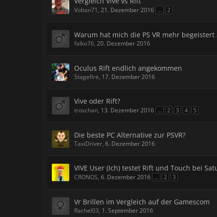
Vergleich Vive vs Rift
Voltan71
,
21. Dezember 2016
...
2
Warum hat mich die PS VR mehr begeistert a
falko76
,
20. Dezember 2016
Oculus Rift endlich angekommen
Stagefire
,
17. Dezember 2016
Vive oder Rift?
troschan
,
13. Dezember 2016
...
2
3
4
5
Die beste PC Alternative zur PSVR?
TaxiDriver
,
6. Dezember 2016
VIVE User (Ich) testet Rift und Touch bei Satu
CRONOS
,
6. Dezember 2016
...
2
3
Vr Brillen im Vergleich auf der Gamescom
Rachel03
,
1. September 2016