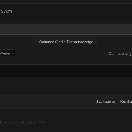
a 970m
Optionen für die Themenanzeige
Weiter >
(Du musst ange
Startseite
Konta
ch von xenDach
©2010-2016