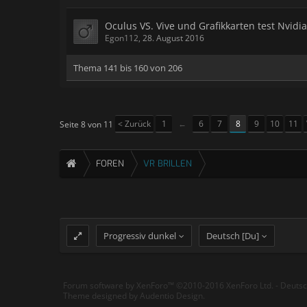
Oculus VS. Vive und Grafikkarten test Nvidi
Egon112
,
28. August 2016
Thema 141 bis 160 von 206
< Zurück
1
←
6
7
8
9
10
11
Seite 8 von 11
FOREN
VR BRILLEN
Progressiv dunkel
Deutsch [Du]
Forum software by XenForo™
©2010-2016 XenForo Ltd.
-
Deuts
Theme designed by
Audentio Design
.