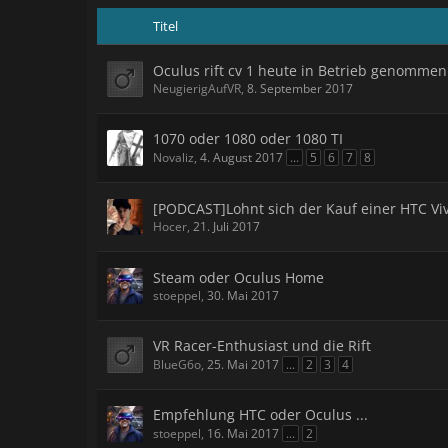
Titel
Oculus rift cv 1 heute in Betrieb genommen
NeugierigAufVR
,
8. September 2017
1070 oder 1080 oder 1080 TI
Novaliz
,
4. August 2017
...
5
6
7
8
[PODCAST]Lohnt sich der Kauf einer HTC Viv
Hocer
,
21. Juli 2017
Steam oder Oculus Home
stoeppel
,
30. Mai 2017
VR Racer-Enthusiast und die Rift
BlueG6o
,
25. Mai 2017
...
2
3
4
Empfehlung HTC oder Oculus ...
stoeppel
,
16. Mai 2017
...
2