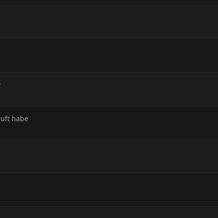
r
auft habe