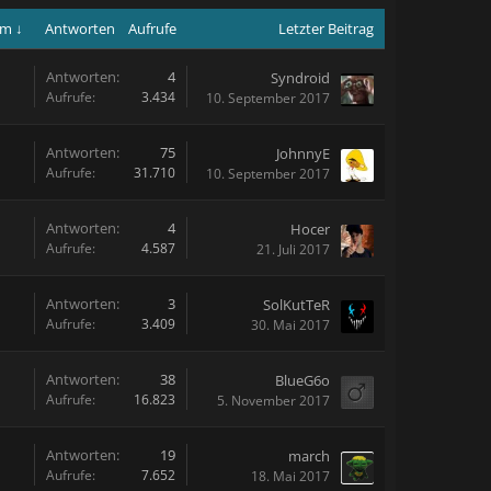
um ↓
Antworten
Aufrufe
Letzter Beitrag
Antworten:
4
Syndroid
Aufrufe:
3.434
10. September 2017
Antworten:
75
JohnnyE
Aufrufe:
31.710
10. September 2017
Antworten:
4
Hocer
Aufrufe:
4.587
21. Juli 2017
Antworten:
3
SolKutTeR
Aufrufe:
3.409
30. Mai 2017
Antworten:
38
BlueG6o
Aufrufe:
16.823
5. November 2017
Antworten:
19
march
Aufrufe:
7.652
18. Mai 2017