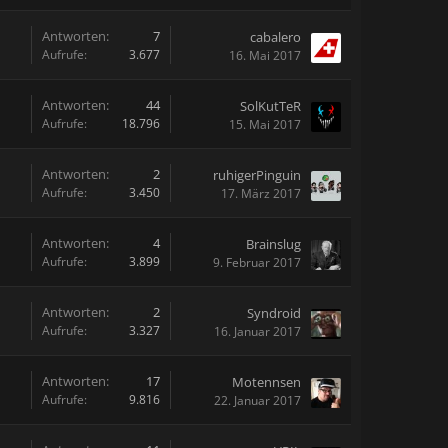
Antworten:
7
cabalero
Aufrufe:
3.677
16. Mai 2017
Antworten:
44
SolKutTeR
Aufrufe:
18.796
15. Mai 2017
Antworten:
2
ruhigerPinguin
Aufrufe:
3.450
17. März 2017
Antworten:
4
Brainslug
Aufrufe:
3.899
9. Februar 2017
Antworten:
2
Syndroid
Aufrufe:
3.327
16. Januar 2017
Antworten:
17
Motennsen
Aufrufe:
9.816
22. Januar 2017