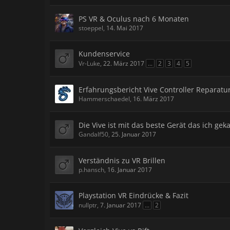
PS VR & Oculus nach 6 Monaten
stoeppel
,
14. Mai 2017
Kundenservice
Vr-Luke
,
22. März 2017
...
2
3
4
5
Erfahrungsbericht Vive Controller Reparatu
Hammerschaedel
,
16. März 2017
Die Vive ist mit das beste Gerät das ich gek
Gandalf50
,
25. Januar 2017
Verständnis zu VR Brillen
p.hansch
,
16. Januar 2017
Playstation VR Eindrücke & Fazit
nullptr
,
7. Januar 2017
...
2