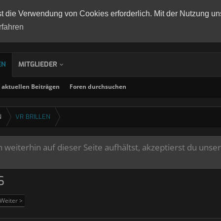
st die Verwendung von Cookies erforderlich. Mit der Nutzung un
rfahren
EN
MITGLIEDER
aktuellen Beiträgen
Foren durchsuchen
N
VR BRILLEN
weiterhin auf dieser Seite aufhältst, akzeptierst du unse
S
Weiter >