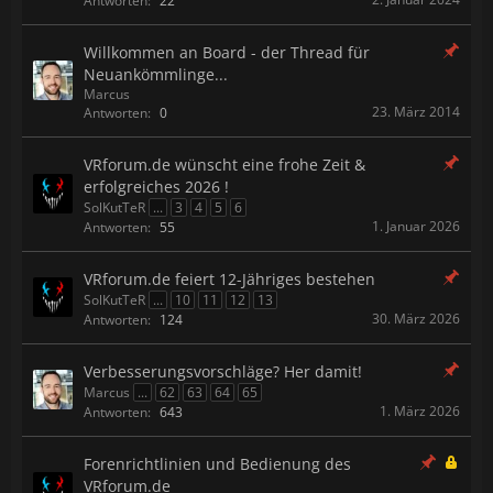
Antworten:
22
Willkommen an Board - der Thread für
Neuankömmlinge...
Marcus
23. März 2014
Antworten:
0
VRforum.de wünscht eine frohe Zeit &
erfolgreiches 2026 !
SolKutTeR
...
3
4
5
6
1. Januar 2026
Antworten:
55
VRforum.de feiert 12-Jähriges bestehen
SolKutTeR
...
10
11
12
13
30. März 2026
Antworten:
124
Verbesserungsvorschläge? Her damit!
Marcus
...
62
63
64
65
1. März 2026
Antworten:
643
Forenrichtlinien und Bedienung des
VRforum.de