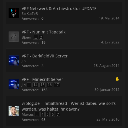
VRF Netzwerk & Archivstruktur UPDATE
SolKutTeR
19. Mai 2014
Antworten:
0
VRF - Nun mit Tapatalk
Bjoern
...
2
4. Juni 2022
Antworten:
19
VRF - DarkfieldVR Server
Jiri
18. August 2014
Antworten:
3
VRF - Minecrift Server
Jiri
...
14
15
16
17
30. Januar 2015
Antworten:
163
vrblog.de - Initialthread - Wer ist dabei, wie soll's
werden, was haltet Ihr davon?
Marcus
...
4
5
6
7
23. März 2016
Antworten:
68