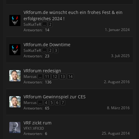
VRforum.de wünscht euch ein frohes Fest & ein
erfolgreiches 2024 !
SolKutTeR
...
2
1. Januar 2024
Antworten:
14
VRforum.de Downtime
SolKutTeR
...
2
3
3. Juli 2025
Antworten:
23
VRforum redesign
Marcus
...
11
12
13
14
2. August 2016
Antworten:
136
VRforum Gewinnspiel zur CES
Marcus
...
4
5
6
7
8. März 2016
Antworten:
65
VRF zickt rum
VFX1.VFX3D
25. August 2014
Antworten:
6