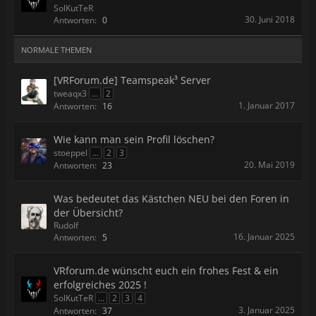
SolKutTeR
30. Juni 2018
Antworten:
0
NORMALE THEMEN
[VRForum.de] Teamspeak³ Server
tweaqx3
...
2
1. Januar 2017
Antworten:
16
Wie kann man sein Profil löschen?
stoeppel
...
2
3
20. Mai 2019
Antworten:
23
Was bedeutet das Kästchen NEU bei den Foren in
der Übersicht?
Rudolf
16. Januar 2025
Antworten:
5
VRforum.de wünscht euch ein frohes Fest & ein
erfolgreiches 2025 !
SolKutTeR
...
2
3
4
3. Januar 2025
Antworten:
37