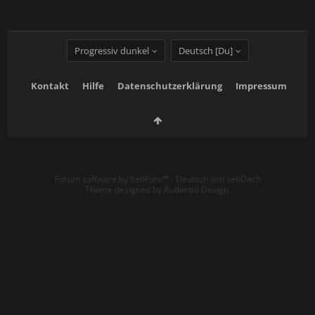
Progressiv dunkel
Deutsch [Du]
Kontakt
Hilfe
Datenschutzerklärung
Impressum
Forum software by XenForo™
-
Deutsch von xenDach
Theme designed by
Audentio Design
.