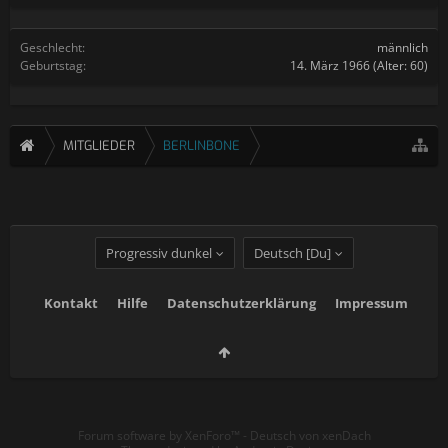
Geschlecht:
männlich
Geburtstag:
14. März 1966
(Alter: 60)
MITGLIEDER
BERLINBONE
Progressiv dunkel
Deutsch [Du]
Kontakt
Hilfe
Datenschutzerklärung
Impressum
Forum software by XenForo™
-
Deutsch von xenDach