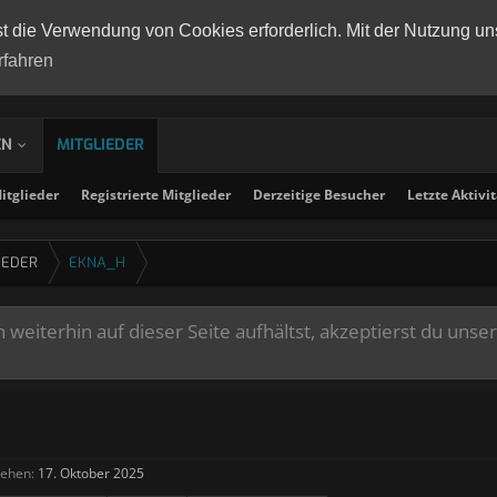
st die Verwendung von Cookies erforderlich. Mit der Nutzung un
rfahren
EN
MITGLIEDER
tglieder
Registrierte Mitglieder
Derzeitige Besucher
Letzte Aktivi
IEDER
EKNA_H
weiterhin auf dieser Seite aufhältst, akzeptierst du unse
sehen:
17. Oktober 2025