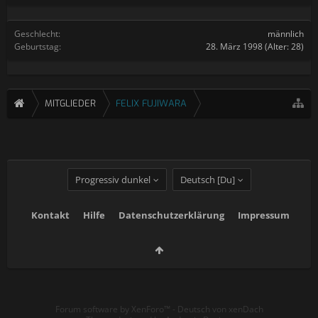
Geschlecht:
männlich
Geburtstag:
28. März 1998
(Alter: 28)
MITGLIEDER
FELIX FUJIWARA
Progressiv dunkel
Deutsch [Du]
Kontakt
Hilfe
Datenschutzerklärung
Impressum
Forum software by XenForo™
-
Deutsch von xenDach