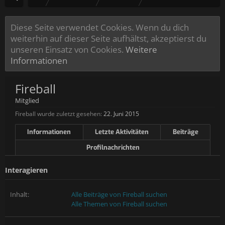
Diese Seite verwendet Cookies. Wenn du dich
weiterhin auf dieser Seite aufhältst, akzeptierst du
unseren Einsatz von Cookies.
Weitere
Informationen
Fireball
Mitglied
Fireball wurde zuletzt gesehen:
22. Juni 2015
Informationen
Letzte Aktivitäten
Beiträge
Profilnachrichten
Interagieren
Inhalt:
Alle Beiträge von Fireball suchen
Alle Themen von Fireball suchen