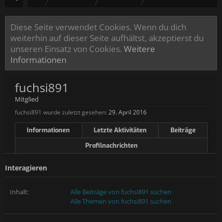
Diese Seite verwendet Cookies. Wenn du dich
weiterhin auf dieser Seite aufhältst, akzeptierst du
unseren Einsatz von Cookies.
Weitere
Informationen
fuchsi891
Mitglied
fuchsi891 wurde zuletzt gesehen:
29. April 2016
Informationen
Letzte Aktivitäten
Beiträge
Profilnachrichten
Interagieren
Inhalt:
Alle Beiträge von fuchsi891 suchen
Alle Themen von fuchsi891 suchen