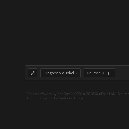
Progressiv dunkel
Deutsch [Du]
Forum software by XenForo™
©2010-2016 XenForo Ltd.
-
Deuts
Theme designed by
Audentio Design
.