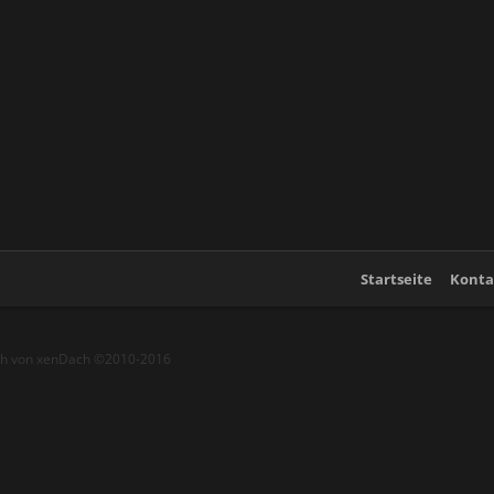
Startseite
Konta
ch von xenDach
©2010-2016