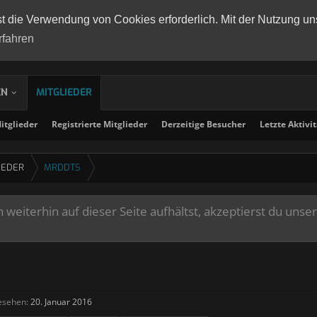
st die Verwendung von Cookies erforderlich. Mit der Nutzung un
rfahren
EN
MITGLIEDER
tglieder
Registrierte Mitglieder
Derzeitige Besucher
Letzte Aktivi
IEDER
MRDDTS
weiterhin auf dieser Seite aufhältst, akzeptierst du unse
esehen:
20. Januar 2016