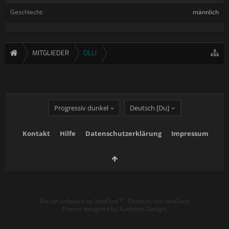
Geschlecht:
männlich
MITGLIEDER
OLLI
Progressiv dunkel
Deutsch [Du]
Kontakt
Hilfe
Datenschutzerklärung
Impressum
Forum software by XenForo™
-
Deutsch von xenDach
Theme designed by
Audentio Design
.