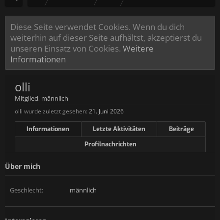
Diese Seite verwendet Cookies. Wenn du dich
weiterhin auf dieser Seite aufhältst, akzeptierst du
unseren Einsatz von Cookies.
Weitere
Informationen
olli
Mitglied
, männlich
olli wurde zuletzt gesehen:
21. Juni 2026
Informationen
Letzte Aktivitäten
Beiträge
Profilnachrichten
Über mich
Geschlecht:
männlich