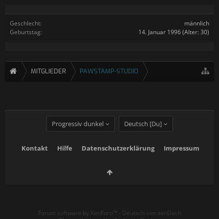
Geschlecht:
männlich
Geburtstag:
14. Januar 1996
(Alter: 30)
MITGLIEDER
PAWSTAMP-STUDIO
Progressiv dunkel
Deutsch [Du]
Kontakt
Hilfe
Datenschutzerklärung
Impressum
Forum software by XenForo™
-
Deutsch von xenDach