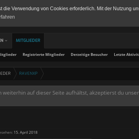
st die Verwendung von Cookies erforderlich. Mit der Nutzung un
rfahren
EN
MITGLIEDER
tglieder
Registrierte Mitglieder
Derzeitige Besucher
Letzte Aktivi
IEDER
RAVENXP
weiterhin auf dieser Seite aufhältst, akzeptierst du unse
esehen:
15. April 2018