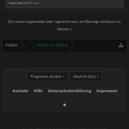
axacuatl
gefällt das.
(Du musst angemeldet oder registriert sein, um Beiträge verfassen zu
können. )
FOREN
...
STEAM VR SPIELE
Progressiv dunkel
Deutsch [Du]
Kontakt
Hilfe
Datenschutzerklärung
Impressum
Forum software by XenForo™
-
Deutsch von xenDach