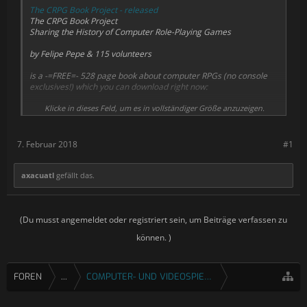
The CRPG Book Project - released
The CRPG Book Project
Sharing the History of Computer Role-Playing Games
by Felipe Pepe & 115 volunteers
is a -=FREE=- 528 page book about computer RPGs (no console
exclusives!) which you can download right now:
https://crpgbook.files.wordpress.com/2018/02/crpg_book_1-0-
Klicke in dieses Feld, um es in vollständiger Größe anzuzeigen.
1.pdf
(See
https://crpgbook.wordpress.com/
for more details)
7. Februar 2018
#1
axacuatl
gefällt das.
(Du musst angemeldet oder registriert sein, um Beiträge verfassen zu
können. )
FOREN
...
COMPUTER- UND VIDEOSPIELE