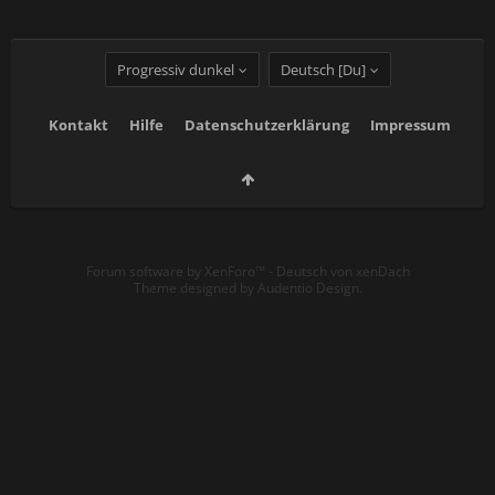
Progressiv dunkel
Deutsch [Du]
Kontakt
Hilfe
Datenschutzerklärung
Impressum
Forum software by XenForo™
-
Deutsch von xenDach
Theme designed by
Audentio Design
.