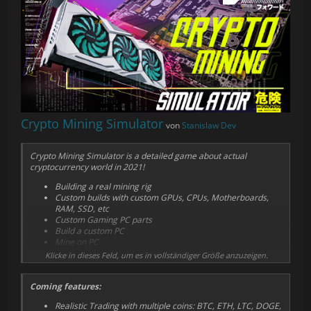
Crypto Mining Simulator
von
Stanislaw Dev
Crypto Mining Simulator is a detailed game about actual
cryptocurrency world in 2021!
Building a real mining rig
Custom builds with custom GPUs, CPUs, Motherboards,
RAM, SSD, etc
Custom Gaming PC parts
Build a custom PC
Mine on PC
Realistic mining algorithm and money earning
Klicke in dieses Feld, um es in vollständiger Größe anzuzeigen.
Realistic and detailed graphics
Room customization
Coming features:
Build a beautiful gaming room with mining farm
A lot of PC parts available
Realistic Trading with multiple coins: BTC, ETH, LTC, DOGE,
Building mechanics (Installing Motherboard, CPU, Fans,