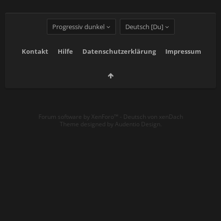
Progressiv dunkel
Deutsch [Du]
Kontakt
Hilfe
Datenschutzerklärung
Impressum
Forum software by XenForo™
-
Deutsch von xenDach
Theme designed by
Audentio Design
.