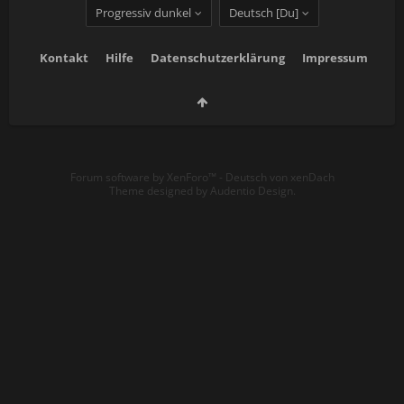
Progressiv dunkel
Deutsch [Du]
Kontakt
Hilfe
Datenschutzerklärung
Impressum
Forum software by XenForo™
-
Deutsch von xenDach
Theme designed by
Audentio Design
.