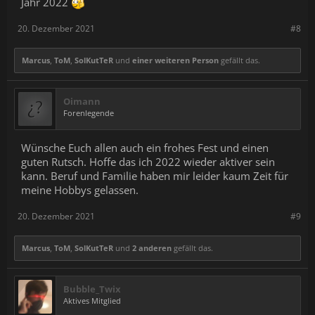
Jahr 2022
20. Dezember 2021
#8
Marcus
,
ToM
,
SolKutTeR
und
einer weiteren Person
gefällt das.
Oimann
Forenlegende
Wünsche Euch allen auch ein frohes Fest und einen
guten Rutsch. Hoffe das ich 2022 wieder aktiver sein
kann. Beruf und Familie haben mir leider kaum Zeit für
meine Hobbys gelassen.
20. Dezember 2021
#9
Marcus
,
ToM
,
SolKutTeR
und
2 anderen
gefällt das.
Bubble_Twix
Aktives Mitglied