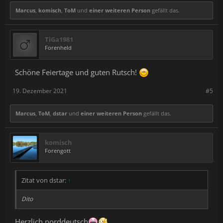
Marcus
,
komisch
,
ToM
und
einer weiteren Person
gefällt das.
TiGa1981
Forenheld
Schöne Feiertage und guten Rutsch!
19. Dezember 2021
#5
Marcus
,
ToM
,
dstar
und
einer weiteren Person
gefällt das.
komisch
Forengott
Zitat von dstar:
↑
Dito
Herzlich norddeutsch