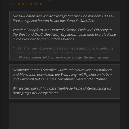
Tastatur und Maus
Die VR-Edition des von Kritikern gefeierten und mit dem BAFTA-
Preis ausgezeichneten Hellblade: Senua's Sacrifice.
Von den Schöpfern von Heavenly Sword, Enslaved: Odyssey to
the West und DmC: Devil May Cry kommt jetzt eine brutale Reise
in die Welt der Mythen und des Wahns.
Im Zeitalter der Wikinger macht sich eine gebrochene keltische
Kriegerin auf in die Hölle der Wikinger, um für die Seele ihres
toten Geliebten zu kämpfen.
Klicke in dieses Feld, um es in vollständiger Größe anzuzeigen.
Hellblade: Senua’s Sacrifice wurde mit Neurowissenschaftlern
und Menschen entwickelt, die Erfahrung mit Psychosen haben,
und wird dich tief in Senuas zerrütteten Verstand entführen.
Wir weisen darauf hin, dass Hellblade keine Unterstützung für
Bewegungssteuerung bietet.