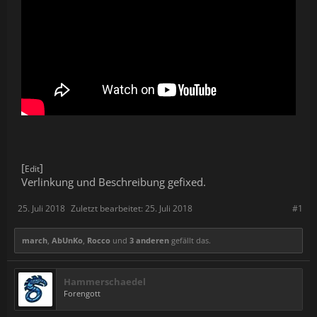
[
]
Edit
Verlinkung und Beschreibung gefixed.
25. Juli 2018
Zuletzt bearbeitet:
25. Juli 2018
#1
march
,
AbUnKo
,
Rocco
und
3 anderen
gefällt das.
Hammerschaedel
Forengott