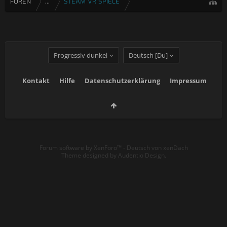
FOREN
...
STEAM VR SPIELE
Progressiv dunkel
Deutsch [Du]
Kontakt
Hilfe
Datenschutzerklärung
Impressum
Forum software by XenForo™
-
Deutsch von xenDach
Theme designed by
Audentio Design
.