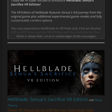
Today we're super excited to announce
Hellblade: Senua's
Sacrifice VR Edition!
The VR Edition of Hellblade features Senua's full journey from the
original game plus additional experimental game modes and fully
customisable comfort options.
You can experience Hellblade in VR from July 31st on Oculus
Rift or HTC Vive and the VR Edition will be available for free
to those that own or purchase the original Hellblade: Senua’s
Klicke in dieses Feld, um es in vollständiger Größe anzuzeigen.
Sacrifice on Steam
.
Hellblade: Senua's Sacrifice VR Edition
von
Ninja
Theory
Diese VR-Anwendung erfordert ein Gamepad oder