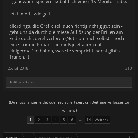
irgendwann spielen - sobald ich einen 4K Monitor habe.
Jetzt in VR...wie geil...
allerdings, die Grafik soll auch richtig richtig gut sein -
geht uns da durch die miese Auflösung der Brillen am
Ende doch zuviel verloren (Notiz an mich selbst - noch
eines für die Pimax. Die muß jetzt aber echt
einigermaßen halten, was sie verspricht, sonst gibt‘s
Tränen...)
25. Juli 2018
#10
ToM
gefällt das.
(Du musst angemeldet oder registriert sein, um Beiträge verfassen zu
können. )
1
2
3
4
5
6
→
14
Weiter >