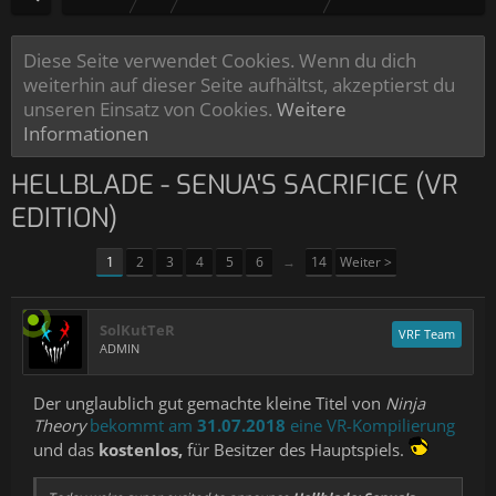
Diese Seite verwendet Cookies. Wenn du dich
weiterhin auf dieser Seite aufhältst, akzeptierst du
unseren Einsatz von Cookies.
Weitere
Informationen
HELLBLADE - SENUA'S SACRIFICE (VR
EDITION)
1
2
3
4
5
6
→
14
Weiter >
SolKutTeR
VRF Team
ADMIN
Der unglaublich gut gemachte kleine Titel von
Ninja
Theory
bekommt am
31.07.2018
eine VR-Kompilierung
und das
kostenlos,
für Besitzer des Hauptspiels.