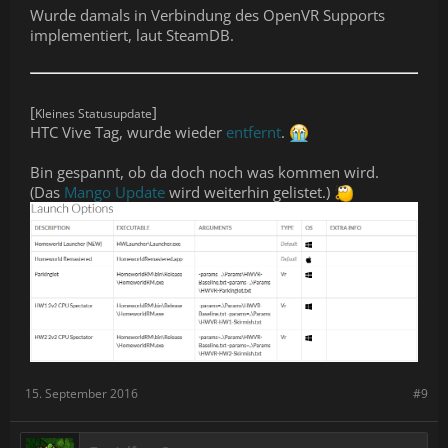
Wurde damals in Verbindung des OpenVR Supports
implementiert, laut SteamDB.
[
]
Kleines Statusupdate
HTC Vive Tag, wurde wieder
entfernt
.
Bin gespannt, ob da doch noch was kommen wird.
(Das
Mango Update
wird weiterhin gelistet.)
15. September 2016
#9