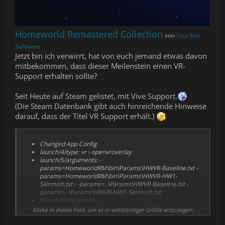
Homeworld Remastered Collection
von
Gearbox
Software
Jetzt bin ich verwirrt, hat von euch jemand etwas davon
mitbekommen, dass dieser Meilenstein einen VR-
Support erhalten sollte?
Seit Heute auf Steam gelistet, mit Vive Support.
(Die Steam Datenbank gibt auch hinreichende Hinweise
darauf, dass der Titel VR Support erhält.)
Changed
App Config
launch/4/type:
vr › openvroverlay
launch/5/arguments:
-
params=HomeworldRM\bin\Params\HWVR-Baseline.txt -
params=HomeworldRM\bin\Params\HWVR-HW1-
Skirmish.txt › -params=..\Params\HWVR-Baseline.txt -
params=..\Params\HWVR-HW1-Skirmish.txt
launch/6/arguments:
-
params=HomeworldRM\bin\Params\HWVR-Baseline.txt -
Klicke in dieses Feld, um es in vollständiger Größe anzuzeigen.
params=Hoarams\HWVR-Baseline.txt -params=-
params=HomeworldRM\bin\Params\HWVR-Baseline.txt -