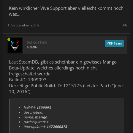
Kein wirklicher Vive Support aber vielleicht kommt noch
was....
1. September 2016
#6
SolKutTeR
VRF Team
ADMIN
Laut SteamDB, gibt es scheinbar ein gewisses Mango
Beta-Update, welches allerdings noch nicht
freigeschaltet wurde.
Build-ID: 1309093.
Derzeitige Public Build-ID: 1215175 (Letzter Patch "June
10, 2016")
buildid:
1309093
description:
name:
mango
pwdrequired:
1
timeupdated:
1472600875