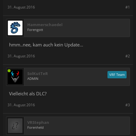
params=Homeworld\bin\Params\HWVR-HW2-Skirmish.txt ›
31. August 2016
#1
-params=HWVR-Baseline.txt -params=HWVR-HW2-
Skirmish.txt
Added
openvroverlaysupport
–
1
Changed
changenumber
–
2224057
›
2224069
Hammerschaedel
Forengott
hmm..nee, kam auch kein Update...
31. August 2016
#2
SolKutTeR
VRF Team
ADMIN
Vielleicht als DLC?
31. August 2016
#3
VRStephan
Forenheld