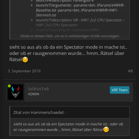
launch/4/description:
Parkinglot 4
launch/7/arguments:
-params=bin..\Params\HWVR-
Baseline.txt -params=bin..\Params\HWVR-HW1-
Skirmish.txt
launch/7/description:
VR - HW1 2v2 CPU Spectator ›
HW1 2v2 CPU Spectator
launch/7/workingdir:
HomeworldRM ›
HomeworldRM\bin\Release
Klicke in dieses Feld, um es in vollständiger Größe anzuzeigen.
launch/8/description:
VR - HW2 2v2 CPU Spectator ›
HW2 2v2 CPU Spectator
sieht so aus als ob da ein Spectator mode in mache ist..
launch/8/workingdir:
HomeworldRM ›
oder ob er rausgenommen wurde... hmm..Rätsel über
HomeworldRM\bin\Release
Rätsel
Changed
changenumber
–
2229069
›
2229077
3. September 2016
#8
SolKutTeR
VRF Team
ADMIN
Zitat von Hammerschaedel:
↑
sieht so aus als ob da ein Spectator mode in mache ist.. oder ob
er rausgenommen wurde... hmm..Rätsel über Rätsel