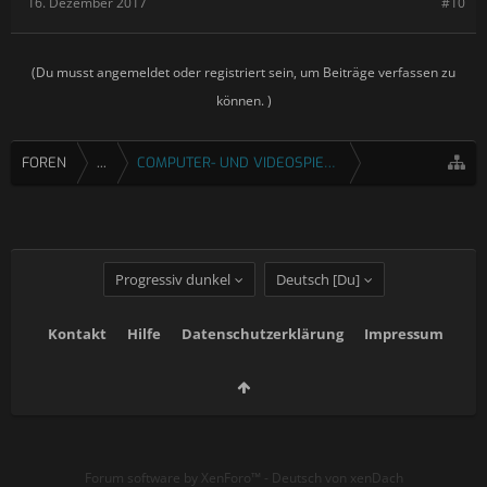
16. Dezember 2017
#10
(Du musst angemeldet oder registriert sein, um Beiträge verfassen zu
können. )
FOREN
...
COMPUTER- UND VIDEOSPIELE
Progressiv dunkel
Deutsch [Du]
Kontakt
Hilfe
Datenschutzerklärung
Impressum
Forum software by XenForo™
-
Deutsch von xenDach