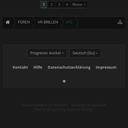
1
2
3
4
Weiter >
FOREN
VR BRILLEN
HTC
Progressiv dunkel
Deutsch [Du]
Kontakt
Hilfe
Datenschutzerklärung
Impressum
Forum software by XenForo™
-
Deutsch von xenDach
Theme designed by
Audentio Design
.