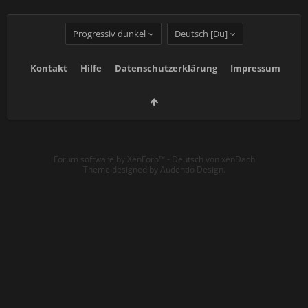
Progressiv dunkel
Deutsch [Du]
Kontakt
Hilfe
Datenschutzerklärung
Impressum
Forum software by XenForo™
-
Deutsch von xenDach
Theme designed by
Audentio Design
.