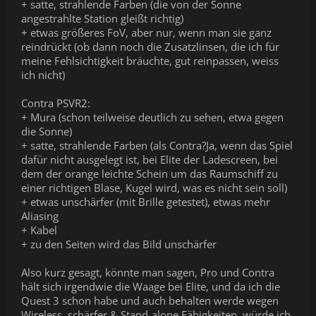
+ satte, strahlende Farben (die von der Sonne
angestrahlte Station gleißt richtig)
+ etwas größeres FoV, aber nur, wenn man sie ganz
reindrückt (ob dann noch die Zusatzlinsen, die ich für
meine Fehlsichtigkeit bräuchte, gut reinpassen, weiss
ich nicht)
Contra PSVR2:
+ Mura (schon teilweise deutlich zu sehen, etwa gegen
die Sonne)
+ satte, strahlende Farben (als Contra?Ja, wenn das Spiel
dafür nicht ausgelegt ist, bei Elite der Ladescreen, bei
dem der orange leichte Schein um das Raumschiff zu
einer richtigen Blase, Kugel wird, was es nicht sein soll)
+ etwas unschärfer (mit Brille getestet), etwas mehr
Aliasing
+ Kabel
+ zu den Seiten wird das Bild unschärfer
Also kurz gesagt, könnte man sagen, Pro und Contra
hält sich irgendwie die Waage bei Elite, und da ich die
Quest 3 schon habe und auch behalten werde wegen
Wireless, schärfer & Stand-alone Fähigkeiten, würde ich