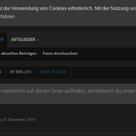
st die Verwendung von Cookies erforderlich. Mit der Nutzung un
rfahren
EN
MITGLIEDER
aktuellen Beiträgen
Foren durchsuchen
N
VR BRILLEN
META OCULUS
weiterhin auf dieser Seite aufhältst, akzeptierst du unse
cy
,
6. Dezember 2019
.