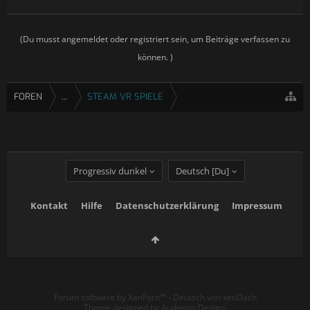
(Du musst angemeldet oder registriert sein, um Beiträge verfassen zu
können. )
FOREN
...
STEAM VR SPIELE
Progressiv dunkel
Deutsch [Du]
Kontakt
Hilfe
Datenschutzerklärung
Impressum
Forum software by XenForo™
-
Deutsch von xenDach
Theme designed by
Audentio Design
.