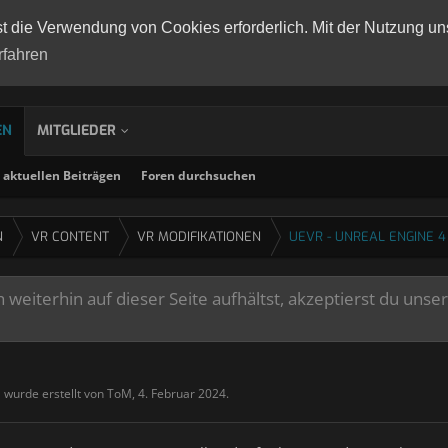
st die Verwendung von Cookies erforderlich. Mit der Nutzung un
rfahren
EN
MITGLIEDER
aktuellen Beiträgen
Foren durchsuchen
N
VR CONTENT
VR MODIFIKATIONEN
UEVR - UNREAL ENGINE 4
weiterhin auf dieser Seite aufhältst, akzeptierst du unse
" wurde erstellt von
ToM
,
4. Februar 2024
.