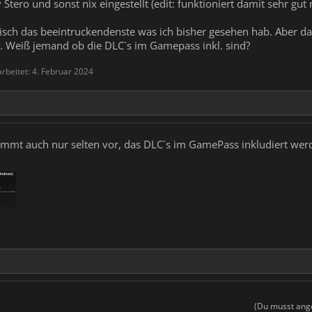
Stero und sonst nix eingestellt (edit: funktioniert damit sehr gut 
sch das beeintruckendenste was ich bisher gesehen hab. Aber da
t. Weiß jemand ob die DLC´s im Gamepass inkl. sind?
arbeitet:
4. Februar 2024
kommt auch nur selten vor, das DLC´s im GamePass inkludiert wer
(Du musst ange