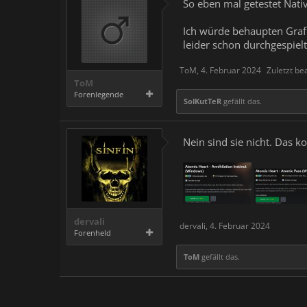
So eben mal getestet Nativ 
Ich würde behaupten Grafi
leider schon durchgespiel
ToM
,
4. Februar 2024
Zuletzt be
ToM
Forenlegende
SolKutTeR
gefällt das.
Nein sind sie nicht. Das 
dervali
dervali
,
4. Februar 2024
Forenheld
ToM
gefällt das.