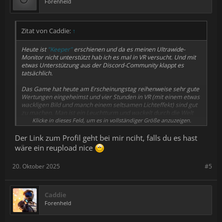
Forenheld
Zitat von Caddie:
↑
Heute ist
"Keeper"
erschienen und da es meinen Ultrawide-
Monitor nicht unterstützt hab ich es mal in VR versucht. Und mit
etwas Unterstützung aus der Discord-Community klappt es
tatsächlich.
Das Game hat heute am Erscheinungstag reihenweise sehr gute
Wertungen eingeheimst und vier Stunden in VR (mit einem etwas
wackligen Bild und manch einem seltsamen Lichteffekt) sind gut
zu machen. Man ist ein Leuchtturm und wackelt durch die Welt
und muss kleine Rätsel lösen und erlebt dabei eine kleine Story.
Klicke in dieses Feld, um es in vollständiger Größe anzuzeigen.
Genau mein Ding.
Der Link zum Profil geht bei mir nciht, falls du es hast
wäre ein reupload nice
20. Oktober 2025
#5
Caddie
Forenheld
Hier gibt es noch das passende UEVR-Profil
dazu.