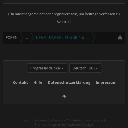
(Du musst angemeldet oder registriert sein, um Beiträge verfassen zu
können. )
FOREN
...
UEVR - UNREAL ENGINE 4 & 5 VR INJEKTOR
Progressiv dunkel
Deutsch [Du]
Kontakt
Hilfe
Datenschutzerklärung
Impressum
Forum software by XenForo™
-
Deutsch von xenDach
Theme designed by
Audentio Design
.