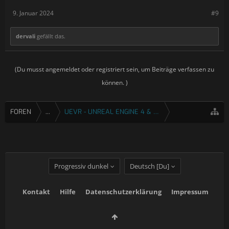
9. Januar 2024
#9
dervali
gefällt das.
(Du musst angemeldet oder registriert sein, um Beiträge verfassen zu
können. )
FOREN
...
UEVR - UNREAL ENGINE 4 & 5 VR INJEKTOR
Progressiv dunkel
Deutsch [Du]
Kontakt
Hilfe
Datenschutzerklärung
Impressum