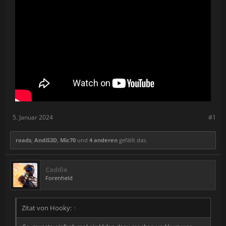
5. Januar 2024
#1
roads
,
AndiS3D
,
Mic70
und
4 anderen
gefällt das.
Caddie
Forenheld
Zitat von Hooky:
↑