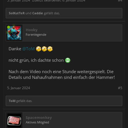
5. Januar 2024
Zuletzt bearbeitet:
6. Januar 2024
#4
SolKutTeR
und
Caddie
gefällt das.
Hooky
Forenlegende
Danke
@ToM
nicht grün, ich dachte schon
Nach dem Video noch eine Stunde weitergespielt. Die
Details und Nahaufnahmen sind einfach der Hammer!
5. Januar 2024
#5
ToM
gefällt das.
Spacemonkey
Aktives Mitglied