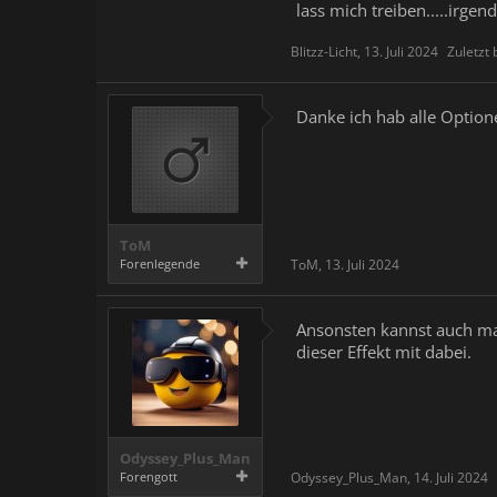
lass mich treiben.....irge
Blitzz-Licht
,
13. Juli 2024
Zuletzt 
Danke ich hab alle Option
ToM
Forenlegende
ToM
,
13. Juli 2024
Ansonsten kannst auch mal
dieser Effekt mit dabei.
Odyssey_Plus_Man
Forengott
Odyssey_Plus_Man
,
14. Juli 2024