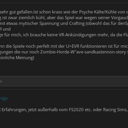
sehr gut gefallen.Ist schon krass wie der Psyche Kälte/Kühle von
st zwar ziemlich kühl, aber das Spiel war wegen seiner Vorgauckel
mit etwas mytischer Spannung und Crafting (obwohl das für denSpi
R und
e für mich, ich brauche keine VR-Ankündigungen mehr, da die Fl
 die Spiele noch perfelt mit der U>EVR funktionieren ist für mic
gungen die nur noch Zombie-Horde-W"ave-sandkastennon-story s
sönliche Meinung)
s.
migo
VR Erfahrungen, jetzt außerhalb vom FS2020 etc. oder Racing Sims