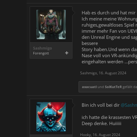
Hab es durch und hat mir 
Ich meine meine Wohnung i
ruhiges,gewaltloses Spiel 
immer mehr Fan von UEV
den Unreal Engine und sag
bessere
Sashmigo
Story haben.Und wenn dann
Forengott
Nase voll von VR-ankündi
eingehalten werden ...per
Sashmigo
,
16. August 2024
axacuatl
und
SolKutTeR
gefällt da
Bin ich voll bei dir
@Sash
ich hatte die krassesten 
Deep denke. Huiiiii
Hooky
,
16. August 2024