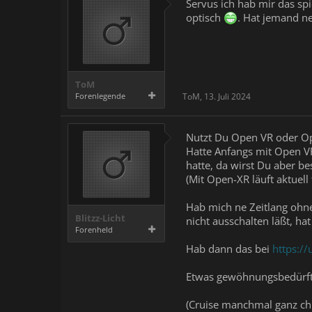
Servus ich hab mir das spi
optisch
. Hat jemand n
ToM
Forenlegende
ToM
,
13. Juli 2024
Nutzt Du Open VR oder O
Hatte Anfangs mit Open VR
hatte, da wirst Du aber b
(Mit Open-XR läuft aktuell 
Hab mich ne Zeitlang ohne
Blitzz-Licht
nicht ausschalten läßt, ha
Forenheld
Hab dann das bei
https://
Etwas gewöhnungsbedürfti
(Cruise manchmal ganz chi