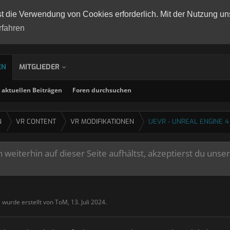
st die Verwendung von Cookies erforderlich. Mit der Nutzung un
rfahren
EN
MITGLIEDER
aktuellen Beiträgen
Foren durchsuchen
N
VR CONTENT
VR MODIFIKATIONEN
UEVR - UNREAL ENGINE 4
weiterhin auf dieser Seite aufhältst, akzeptierst du unse
" wurde erstellt von
ToM
,
13. Juli 2024
.