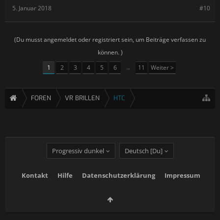
5. Januar 2018
#10
(Du musst angemeldet oder registriert sein, um Beiträge verfassen zu
können. )
1
2
3
4
5
6
→
11
Weiter >
FOREN
VR BRILLEN
HTC
Progressiv dunkel
Deutsch [Du]
Kontakt
Hilfe
Datenschutzerklärung
Impressum