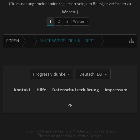
(Du musst angemeldet oder registriert sein, um Beiträge verfassen zu
können. )
1
2
3
Weiter >
FOREN
...
SYSTEMVERGLEICH & USERTESTS
Progressiv dunkel
Deutsch [Du]
Kontakt
Hilfe
Datenschutzerklärung
Impressum
Forum software by XenForo™
-
Deutsch von xenDach
Theme designed by
Audentio Design
.