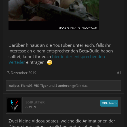
Darüber hinaus an die YouTuber unter euch, falls ihr
Interesse an einem entsprechenden Beta-Build haben
solltet, könnt ihr euch
hier in der entsprechenden
Verteiler
eintragen.
7. Dezember 2019
#1
nullptr
,
Flens07
,
VJS_Tiger
und
3 anderen
gefällt das.
SolKutTeR
VRF Team
ADMIN
Zwei kleine Videoupdates, welche die Animationen der
Dinos etwas veranschaulichen und recht positiv