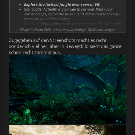
Explore the lushest jungle ever seen in VR.
Stay hidden! Stealth is your key to survival. Know your
surroundings, recon the terrain and plot a course that will
keep you out of harm’s way.
Smart AI:
Xenociders
is not a wave shooter. Predators will
employ challenging strategies to wear your group down.
Klicke in dieses Feld, um es in vollständiger Größe anzuzeigen.
Day and night system: explore the lush world of Ithaca at
several times of the day for a very different experience.
Zugegeben auf den Screenshots macht es nicht
Weapons that pack a punch: From assault rifles to energy
sonderlich viel her, aber in Bewegtbild sieht das ganze
bows, weapons are deadly, precise and satisfying.
schon recht stimmig aus.