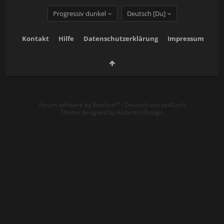
Progressiv dunkel
Deutsch [Du]
Kontakt
Hilfe
Datenschutzerklärung
Impressum
Forum software by XenForo™
-
Deutsch von xenDach
Theme designed by
Audentio Design
.