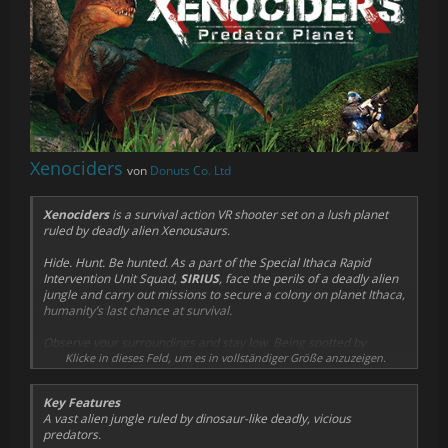
Xenociders
von
Donuts Co. Ltd
Xenociders
is a survival action VR shooter set on a lush planet
ruled by deadly alien Xenousaurs.
Hide. Hunt. Be hunted. As a part of the Special Ithaca Rapid
Intervention Unit Squad,
SIRIUS
, face the perils of a deadly alien
jungle and carry out missions to secure a colony on planet Ithaca,
humanity’s last chance at survival.
Observe your surroundings and stay low. Being spotted by
predators likely means a (painful) death but should it come to
Klicke in dieses Feld, um es in vollständiger Größe anzuzeigen.
that, your weapons do pack a punch so fight it out till the end!
Key Features
A vast alien jungle ruled by dinosaur-like deadly, vicious
predators.