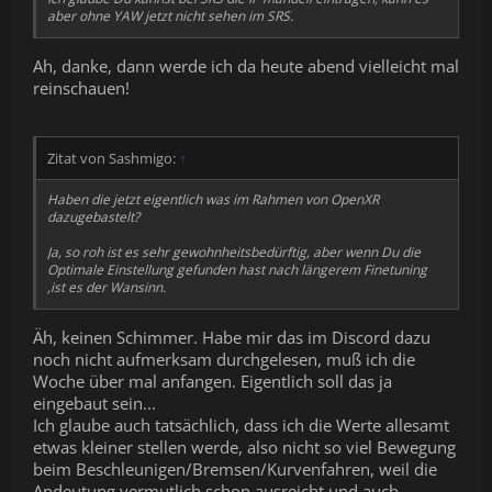
aber ohne YAW jetzt nicht sehen im SRS.
Ah, danke, dann werde ich da heute abend vielleicht mal
reinschauen!
Zitat von Sashmigo:
↑
Haben die jetzt eigentlich was im Rahmen von OpenXR
dazugebastelt?
Ja, so roh ist es sehr gewohnheitsbedürftig, aber wenn Du die
Optimale Einstellung gefunden hast nach längerem Finetuning
,ist es der Wansinn.
Äh, keinen Schimmer. Habe mir das im Discord dazu
noch nicht aufmerksam durchgelesen, muß ich die
Woche über mal anfangen. Eigentlich soll das ja
eingebaut sein...
Ich glaube auch tatsächlich, dass ich die Werte allesamt
etwas kleiner stellen werde, also nicht so viel Bewegung
beim Beschleunigen/Bremsen/Kurvenfahren, weil die
Andeutung vermutlich schon ausreicht und auch