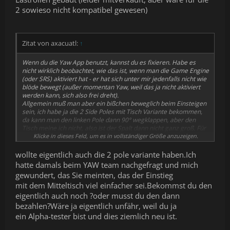
kostet natürlich wieder, aber darauf kommt's mir jetzt nicht an.
2 sowieso nicht kompatibel gewesen)
ENDLICH Absenkbare Schwerlastrollen für Deine Werkbank! -
YouTube
/
SPACEKEEPER Workbench Casters Kit 400KG - 3-Zoll-
Hochleistungs-Rollroller für Werkbänke, Maschinen und Tische,
4er-Pack : Amazon.de: Gewerbe, Industrie & Wissenschaft
Zitat von axacuatl:
↑
Wenn du die Yaw App benutzt, kannst du es fixieren. Habe es
nicht wirklich beobachtet, wie das ist, wenn man die Game Engine
(oder SRS) aktiviert hat - er hat sich unter mir jedenfalls nicht wie
blöde bewegt (außer momentan Yaw, weil das ja nicht aktiviert
werden kann, sich also frei dreht).
Allgemein muß man aber ein bißchen beweglich beim Einsteigen
sein, ich habe ja die 2 Side Poles mit Tisch Variante bekommen,
da kann man den linken Pole dann 90° wegklappen, aber den
Tisch meine ich nicht, also ist der Spalt dann nicht ganz groß. Für
Klicke in dieses Feld, um es in vollständiger Größe anzuzeigen.
dich dürfte das dein neuer Workout werden, denke ich
wollte eigentlich auch die 2 pole variante haben.Ich
hatte damals beim YAW team nachgefragt und mich
gewundert, das Sie meinten, das der Einstieg
mit dem Mitteltisch viel einfacher sei.Bekommst du den
eigentlich auch noch ?oder musst du den dann
bezahlen?Wäre ja eigentlich unfähr, weil du ja
ein Alpha-tester bist und dies ziemlich neu ist.