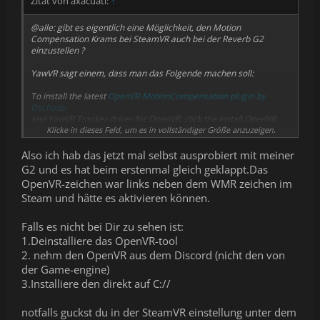
Zitat von axacuatl:
↑
@alle: gibt es eigentlich eine Möglichkeit, den Motion
Compensation Krams bei SteamVR auch bei der Reverb G2
einzustellen ?
YawVR sagt einem, dass man das Folgende machen soll:
To install the latest
OpenVR-MotionCompensation plugin by
Dschadu
and YawVR Tracker driver for OpenVR, click the Install OpenVR
Drivers button
Klicke in dieses Feld, um es in vollständiger Größe anzuzeigen.
Enable Motion compensation
Also ich hab das jetzt mal selbst ausprobiert mit meiner
In SteamVR, open the VR menu and open the Motion
G2 und es hat beim erstenmal gleich geklappt.Das
compensation panel with
the gear button on the bottom left.
OpenVR-zeichen war links neben dem WMR zeichen im
The headset should be automatically selected, on the
reference
Steam und hätte es aktivieren können.
tracker
select
yawVRTracker
,
and tick
Enable motion compensation
Falls es nicht bei Dir zu sehen ist:
Problem ist nur, ich komme mit der G2 nicht in dieses Menü (und
1.Deinstalliere das OpenVR-tool
auch nicht das vorhergehende Home Menu von SteamVR)
2. nehm den OpenVR aus dem Discord (nicht den von
Den Anhang 4523 betrachten
der Game-engine)
3.Installiere den direkt auf C://
Für sachdienliche Hinweise, wie ich da reinkomme, bin ich
dankbar...
notfalls guckst du in der SteamVR einstellung unter dem