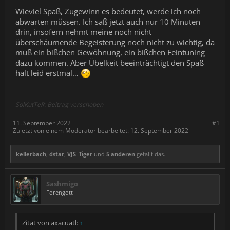
Wieviel Spaß, Zugewinn es bedeutet, werde ich noch
abwarten müssen. Ich saß jetzt auch nur 10 Minuten
drin, insofern nehmt meine noch nicht
überschäumende Begeisterung noch nicht zu wichtig, da
muß ein bißchen Gewöhnung, ein bißchen Feintuning
dazu kommen. Aber Übelkeit beeinträchtigt den Spaß
halt leid erstmal…
SolKutTeR: Beitrag verschoben
11. September 2022
#1
Zuletzt von einem Moderator bearbeitet:
12. September 2022
kellerbach
,
dstar
,
VJS_Tiger
und
5 anderen
gefällt das.
Sashmigo
Forengott
Zitat von axacuatl:
↑