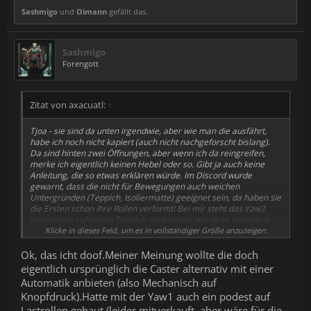
Sashmigo
und
Oimann
gefällt das.
Sashmigo
Forengott
Zitat von axacuatl:
↑
Tjoa - sie sind da unten irgendwie, aber wie man die ausfährt,
habe ich noch nicht kapiert (auch nicht nachgeforscht bislang).
Da sind hinten zwei Öffnungen, aber wenn ich da reingreifen,
merke ich eigentlich keinen Hebel oder so. Gibt ja auch keine
Anleitung, die so etwas erklären würde. Im Discord wurde
gewarnt, dass die nicht für Bewegungen auch weichen
Untergründen (Teppich, Isoliermatte) geeignet sein, da haben sie
die Ersten schon ihre Rollen verformt! Bei mir steht das Yaw2
momentan auf einem Teppich, und später würde es eigentlich
auf eine Waschmaschinen Matte kommen sollen, werde mir
Klicke in dieses Feld, um es in vollständiger Größe anzuzeigen.
jedenfalls nicht den guten Holzfußboden zerkratzen (und meine
Kinder mit dem Lärm terrorisieren) wollen. Vielleicht muß ich mir
Ok, das icht doof.Meiner Meinung wollte die doch
da selber noch einen Untersetzer mit versenkbaren Schwerlast-
eigentlich ursprünglich die Caster alternativ mit einer
Rollen (siehe Links) basteln - also ein Holzbrett mit etwas Rahmen
Automatik anbieten (also Mechanisch auf
nach oben (zum Anschrauben der Rollen und damit das Yaw2
Knopfdruck).Hatte mit der Yaw1 auch ein podest auf
nicht bei Bewegung da raus rutschen kann) und unter dem
Holzbrett noch die Waschmaschinen-Matte druntergeleimt...
Lastrollen gebaut (leider mitverkauft, aber wäre für die