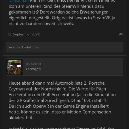
@axacuatl
Kann es sein, dass bei dir vlt. so ein kleines
Icon am unteren Rand des SteamVR Menüs dazu
gekommen ist? Dort werden solche Erweiterungen
eigentlich dargestellt. Original ist sowas in SteamVR ja
nicht vorhanden soweit ich weiß.
12. September 2022
#8
axacuatl
gefällt das.
axacuatl
Forengott
Heute abend dann mal Automobilista 2, Porsche
Cayman auf der Nordschleife. Die Werte für Pitch
Acceleration und Roll Acceleration (also die Simulation
der G#Kräfte) mal zurechtgestutzt auf 0,45 statt 1.
Da ich auch OpenVR in der Game Engine installiert
hatte, könnte es sein, dass er Motion Compensation
aktiviert hat.
Jedenfalls war ein unangenehmes Zittern im Bild, das