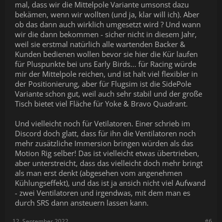
mal, dass wir die Mittelpole Variante umsonst dazu
bekämen, wenn wir wollten (und ja, klar will ich). Aber
ob das dann auch wirklich umgesetzt wird ? Und wann
wir die dann bekommen - sicher nicht in diesem Jahr,
weil sie erstmal natürlich alle wartenden Backer &
Kunden bedienen wollen bevor sie hier die Kür laufen
für Pluspunkte bei uns Early Birds... für Racing würde
mir der Mittelpole reichen, und ist halt viel flexibler in
der Positionierung, aber für Flugsim ist die SidePole
Variante schon gut, weil auch sehr stabil und der große
Tisch bietet viel Fläche für Yoke & Bravo Quadrant.
Und vielleicht noch für Vetilatoren. Einer schrieb im
Discord doch glatt, dass für ihn die Ventilatoren noch
mehr zusätzliche Immersion bringen würden als das
Motion Rig selber! Das ist vielleicht etwas übertrieben,
aber unterstreicht, dass das vielleicht doch mehr bringt
als man erst denkt (abgesehen vom angenehmen
Kühlungseffekt), und das ist ja ansich nicht viel Aufwand
- zwei Ventilatoren und irgendwas, mit dem man es
durch SRS dann ansteuern lassen kann.
12. September 2022
#6