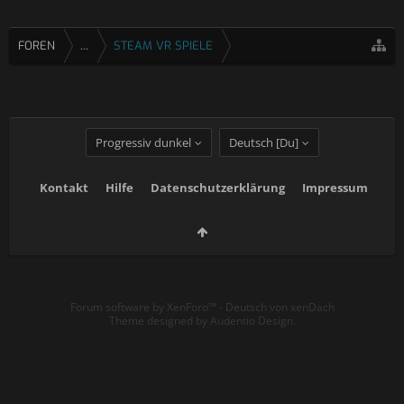
FOREN
...
STEAM VR SPIELE
Progressiv dunkel
Deutsch [Du]
Kontakt
Hilfe
Datenschutzerklärung
Impressum
Forum software by XenForo™
-
Deutsch von xenDach
Theme designed by
Audentio Design
.