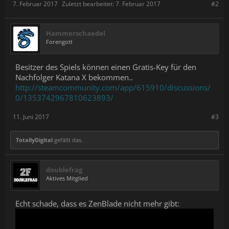
7. Februar 2017
Zuletzt bearbeitet:
7. Februar 2017
#2
Hammerschaedel
Forengott
Besitzer des Spiels können einen Gratis-Key für den
Nachfolger Katana X bekommen..
http://steamcommunity.com/app/615910/discussions/
0/1353742967810623893/
11. Juni 2017
#3
TotallyDigital
gefällt das.
doublefrag
Aktives Mitglied
Echt schade, dass es ZenBlade nicht mehr gibt: