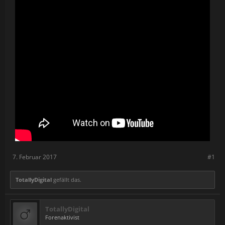
7. Februar 2017
#1
TotallyDigital
gefällt das.
TotallyDigital
Forenaktivist