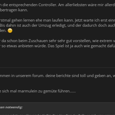
n die entsprechenden Controller. Am allerliebsten wäre mir allerd
übertragen kann.
rstmal gehen lernen ehe man laufen kann. Jetzt warte ich erst e
is dahin ist auch der Umzug erledigt, und der dadurch doch auch
nden.
ir da schon beim Zuschauen sehr sehr gut vorstellen, wie extrem 
so etwas anbieten würde. Das Spiel ist ja auch wie gemacht dafür.
mmen in unserem forum. deine berichte sind toll und geben an, wof
lte sich mal marmulein zu gemüte führen......
en notwendig: