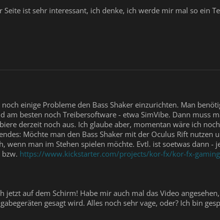
 Seite ist sehr interessant, ich denke, ich werde mir mal so ein T
noch einige Probleme den Bass Shaker einzurichten. Man benötig
d am besten noch Treibersoftware - etwa SimVibe. Dann muss man 
obiere derzeit noch aus. Ich glaube aber, momentan wäre ich noc
endes: Möchte man den Bass Shaker mit der Oculus Rift nutzen u
 wenn man im Stehen spielen möchte. Evtl. ist soetwas dann - j
bzw.
https://www.kickstarter.com/projects/kor-fx/kor-fx-gamin
ich jetzt auf dem Schirm! Habe mir auch mal das Video angesehe
gabegeräten gesagt wird. Alles noch sehr vage, oder? Ich bin ges