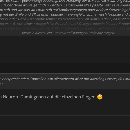
waren relativ gewöhnungsbedürftig. Das Handling der Brille an sich war ungew
Sitz der Brille wollte gefunden werden. Selbst wenn alles passte, war es teilwe
m sah und wie das was man sah auf Kopfbewegungen oder andere Steuereingaben 
 mit der Brille und VR ist eher routiniert – wenngleich immer noch faszinierend un
t nur der Brille – ist relativ schwer zu beschreiben. Ich denke jedoch, dass VR t
d es z. B. nur schwer möglich ist, Freunden und Kollegen innerhalb einer Stunde
den ersten Demonstrationen des DK2 mit Aha-Erlebnissen zu rechnen. Ein tieferer 
e Gewöhnung.
Klicke in dieses Feld, um es in vollständiger Größe anzuzeigen.
e entsprechenden Controller. Am allerliebsten wäre mir allerdings etwas, das au
n.
n Neuron. Damit gehen auf die einzelnen Finger.