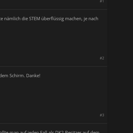
#1
te nämlich die STEM überflüssig machen, je nach
#2
f dem Schirm. Danke!
#3
llte man auf jeden Fall als DK2 Besitzer auf dem