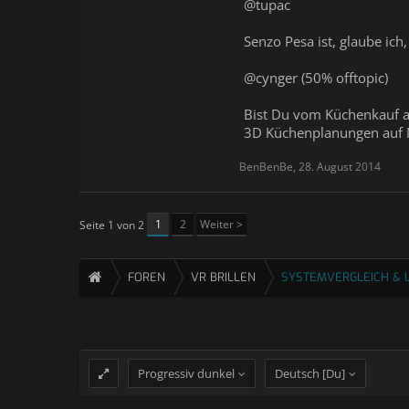
@tupac
Senzo Pesa ist, glaube ich
@cynger (50% offtopic)
Bist Du vom Küchenkauf au
3D Küchenplanungen auf M
BenBenBe
,
28. August 2014
1
2
Weiter >
Seite 1 von 2
FOREN
VR BRILLEN
SYSTEMVERGLEICH & 
Progressiv dunkel
Deutsch [Du]