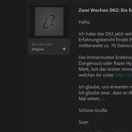
Zwei Wochen DK2: Ein Er
Hallo,
ich habe das DK2 jetzt se
Erfahrungsbericht findet i
BenBenBe
mittlerweile ca. 70 Demos
Mitglied
Die immersivsten Erlebniss
Dangerous) oder Razer Hyd
Merk, bot das bisher imme
welches ihr unter
http://
Ich glaube, uns erwarten 
Ich glaube zwar, dass es 
Mal sehen, ...
Schöne Grüße
Sven