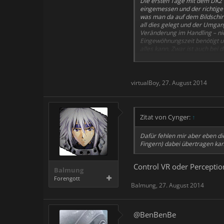
Die ersten Tage mit dem DK2 
eingemessen und der richtige 
was man da auf dem Bildschir
all dies gelegt und der Umgang
Veränderung im Handling – nich
Eingewöhnungszeit benötigt un
alles kann. Zwar ist auch bei 
– mehr Zeit und eine gewiss
virtualBoy
,
27. August 2014
Zitat von Cynger:
↑
Dafür fehlen mir aber eben di
Fingern) dabei übertragen kan
Control VR oder Perceptio
Balmung
Forengott
Balmung
,
27. August 2014
@BenBenBe