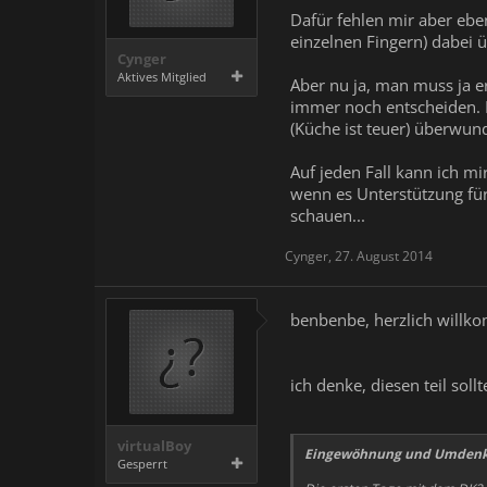
Dafür fehlen mir aber ebe
einzelnen Fingern) dabei 
Cynger
Aktives Mitglied
Aber nu ja, man muss ja e
immer noch entscheiden. B
(Küche ist teuer) überwu
Auf jeden Fall kann ich m
wenn es Unterstützung für 
schauen...
Cynger
,
27. August 2014
benbenbe, herzlich willko
ich denke, diesen teil sol
virtualBoy
Eingewöhnung und Umdenk
Gesperrt