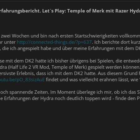
fahrungsbericht. Let`s Play: Temple of Merk mit Razer Hyd
it zwei Wochen und bin nach ersten Startschwierigkeiten vollkomm
hr unter
http://connected-things.de/?p=637
. Ich berichte dort ku
, die ich angespielt habe und über meine Erfahrungen mit dem DK
e mit dem DK2 hatte ich bisher übrigens bei Spielen, die entwede
ra (Half Life 2 VR Mod, Temple of Merk) gespielt werden können.
rsivste Erlebnis, dass ich mit dem DK2 hatte. Aus diesem Grund 
youtu.be/pO_83sizAuE
findet und was vielleicht erahnen lässt, wie
noch spannende Zeiten. Im Moment überlege ich mir, ob ich das S
die Erfahrungen der Hydra noch deutlich toppen wird - finde den