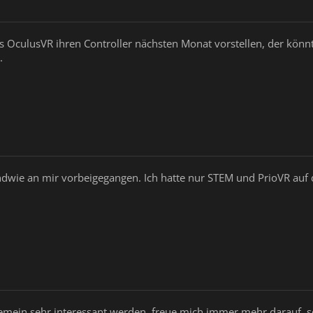
is OculusVR ihren Controller nächsten Monat vorstellen, der könn
.
gendwie an mir vorbeigegangen. Ich hatte nur STEM und PrioVR au
gemein sehr interessant werden, freue mich immer mehr darauf, so