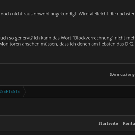
, noch nicht raus obwohl angekündigt. Wird vielleicht die nächste
ch so genervt? Ich kann das Wort "Blockverrechnung" nicht mehr h
onitoren ansehen müssen, dass ich denen am liebsten das DK2 m
(Du musst ange
USERTESTS
Startseite
Konta