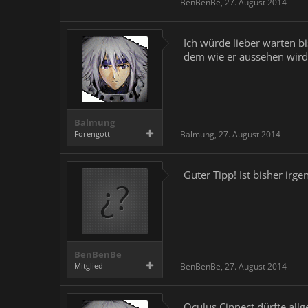
BenBenBe
,
27. August 2014
Ich würde lieber warten b
dem wie er aussehen wird
Balmung
Forengott
Balmung
,
27. August 2014
Guter Tipp! Ist bisher ir
BenBenBe
Mitglied
BenBenBe
,
27. August 2014
Oculus Cinnect dürfte all