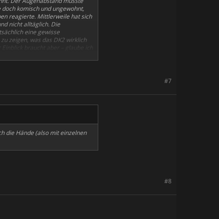
ohnt. Der Augenabstand musste
ise doch komisch und ungewohnt,
reagierte. Mittlerweile hat sich
d nicht alltäglich. Die
atsächlich eine gewisse
 zu zeigen, was das DK2 wirklich
Einblick braucht aber – glaube ich
#7
ch die Hände (also mit einzelnen
#8