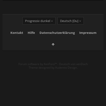
Progressiv dunkel
Deutsch [Du]
Kontakt
Hilfe
Datenschutzerklärung
Impressum
Forum software by XenForo™
-
Deutsch von xenDach
Theme designed by
Audentio Design
.