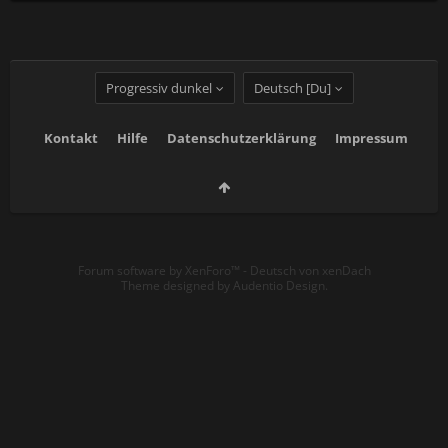
Progressiv dunkel
Deutsch [Du]
Kontakt
Hilfe
Datenschutzerklärung
Impressum
Forum software by XenForo™
-
Deutsch von xenDach
Theme designed by
Audentio Design
.