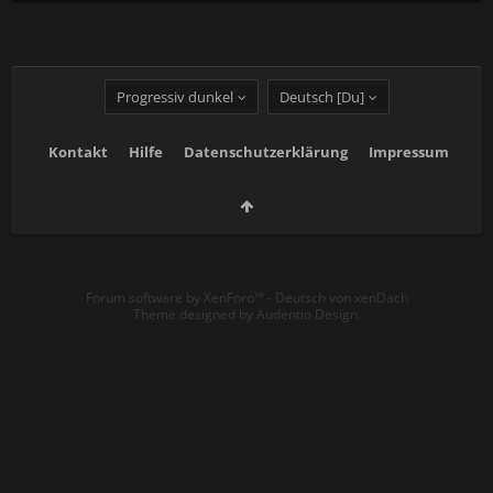
Progressiv dunkel
Deutsch [Du]
Kontakt
Hilfe
Datenschutzerklärung
Impressum
Forum software by XenForo™
-
Deutsch von xenDach
Theme designed by
Audentio Design
.