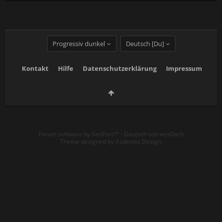
Progressiv dunkel
Deutsch [Du]
Kontakt
Hilfe
Datenschutzerklärung
Impressum
Forum software by XenForo™
-
Deutsch von xenDach
Theme designed by
Audentio Design
.