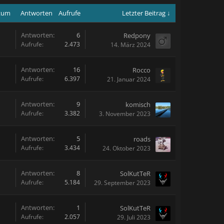
atum
Antworten
Aufrufe
Letzter Beitrag ↓
Antworten:
6
Redpony
Aufrufe:
2.473
14. März 2024
Antworten:
16
Rocco
Aufrufe:
6.397
21. Januar 2024
Antworten:
9
komisch
Aufrufe:
3.382
3. November 2023
Antworten:
5
roads
Aufrufe:
3.434
24. Oktober 2023
Antworten:
8
SolKutTeR
Aufrufe:
5.184
29. September 2023
Antworten:
1
SolKutTeR
Aufrufe:
2.057
29. Juli 2023