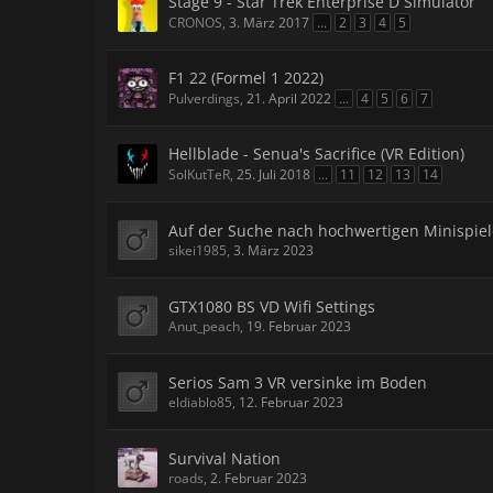
Stage 9 - Star Trek Enterprise D Simulator
CRONOS
,
3. März 2017
...
2
3
4
5
F1 22 (Formel 1 2022)
Pulverdings
,
21. April 2022
...
4
5
6
7
Hellblade - Senua's Sacrifice (VR Edition)
SolKutTeR
,
25. Juli 2018
...
11
12
13
14
Auf der Suche nach hochwertigen Minispie
sikei1985
,
3. März 2023
GTX1080 BS VD Wifi Settings
Anut_peach
,
19. Februar 2023
Serios Sam 3 VR versinke im Boden
eldiablo85
,
12. Februar 2023
Survival Nation
roads
,
2. Februar 2023