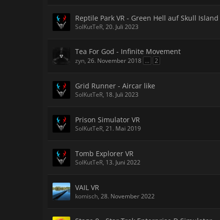
Reptile Park VR - Green Hell auf Skull Island
SolKutTeR
,
20. Juli 2023
Tea For God - Infinite Movement
zyn
,
26. November 2018
...
2
Grid Runner - Aircar like
SolKutTeR
,
18. Juli 2023
Prison Simulator VR
SolKutTeR
,
21. Mai 2019
Tomb Explorer VR
SolKutTeR
,
13. Juni 2022
VAIL VR
komisch
,
28. November 2022