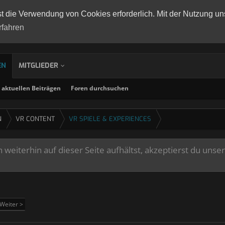
st die Verwendung von Cookies erforderlich. Mit der Nutzung un
rfahren
EN
MITGLIEDER
aktuellen Beiträgen
Foren durchsuchen
N
VR CONTENT
VR SPIELE & EXPERIENCES
weiterhin auf dieser Seite aufhältst, akzeptierst du unse
Weiter >