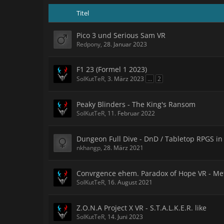
Titel
Pico 3 und Serious Sam VR
Redpony
,
28. Januar 2023
F1 23 (Formel 1 2023)
SolKutTeR
,
3. März 2023
...
2
Peaky Blinders - The King's Ransom
SolKutTeR
,
11. Februar 2022
Dungeon Full Dive - DnD / Tabletop RPGS in
nkhangp
,
28. März 2021
Convrgence ehem. Paradox of Hope VR - Met
SolKutTeR
,
16. August 2021
Z.O.N.A Project X VR - S.T.A.L.K.E.R. like
SolKutTeR
,
14. Juni 2023