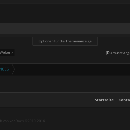
Optionen für die Themenanzeige
Weiter >
(Du musst ange
ENCES
Startseite
Konta
ch von xenDach
©2010-2016