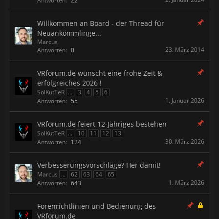
Antworten:
22
Willkommen an Board - der Thread für
Neuankömmlinge...
Marcus
23. März 2014
Antworten:
0
VRforum.de wünscht eine frohe Zeit &
erfolgreiches 2026 !
SolKutTeR
...
3
4
5
6
1. Januar 2026
Antworten:
55
VRforum.de feiert 12-Jähriges bestehen
SolKutTeR
...
10
11
12
13
30. März 2026
Antworten:
124
Verbesserungsvorschläge? Her damit!
Marcus
...
62
63
64
65
1. März 2026
Antworten:
643
Forenrichtlinien und Bedienung des
VRforum.de