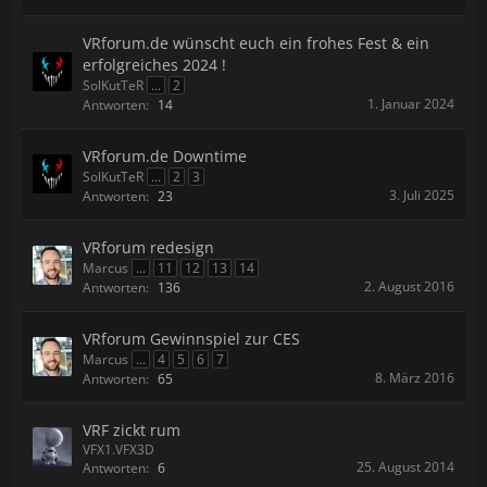
VRforum.de wünscht euch ein frohes Fest & ein
erfolgreiches 2024 !
SolKutTeR
...
2
1. Januar 2024
Antworten:
14
VRforum.de Downtime
SolKutTeR
...
2
3
3. Juli 2025
Antworten:
23
VRforum redesign
Marcus
...
11
12
13
14
2. August 2016
Antworten:
136
VRforum Gewinnspiel zur CES
Marcus
...
4
5
6
7
8. März 2016
Antworten:
65
VRF zickt rum
VFX1.VFX3D
25. August 2014
Antworten:
6