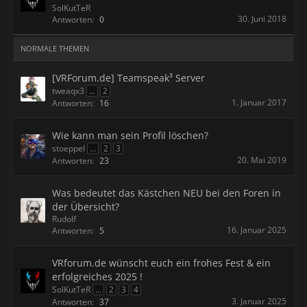
SolKutTeR
30. Juni 2018
Antworten:
0
NORMALE THEMEN
[VRForum.de] Teamspeak³ Server
tweaqx3
...
2
1. Januar 2017
Antworten:
16
Wie kann man sein Profil löschen?
stoeppel
...
2
3
20. Mai 2019
Antworten:
23
Was bedeutet das Kästchen NEU bei den Foren in
der Übersicht?
Rudolf
16. Januar 2025
Antworten:
5
VRforum.de wünscht euch ein frohes Fest & ein
erfolgreiches 2025 !
SolKutTeR
...
2
3
4
3. Januar 2025
Antworten:
37