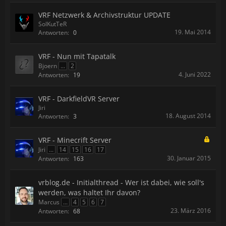
VRF Netzwerk & Archivstruktur UPDATE
SolKutTeR
19. Mai 2014
Antworten:
0
VRF - Nun mit Tapatalk
Bjoern
...
2
4. Juni 2022
Antworten:
19
VRF - DarkfieldVR Server
Jiri
18. August 2014
Antworten:
3
VRF - Minecrift Server
Jiri
...
14
15
16
17
30. Januar 2015
Antworten:
163
vrblog.de - Initialthread - Wer ist dabei, wie soll's
werden, was haltet Ihr davon?
Marcus
...
4
5
6
7
23. März 2016
Antworten:
68