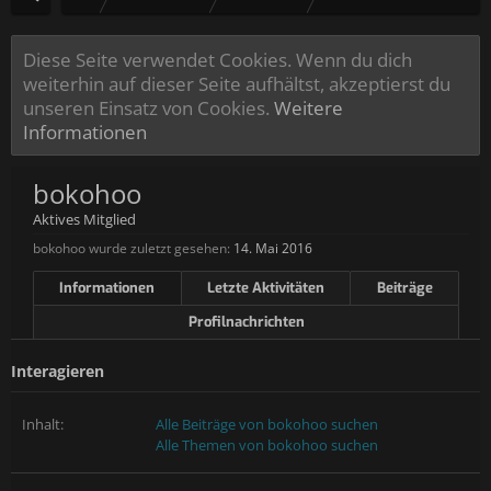
Diese Seite verwendet Cookies. Wenn du dich
weiterhin auf dieser Seite aufhältst, akzeptierst du
unseren Einsatz von Cookies.
Weitere
Informationen
bokohoo
Aktives Mitglied
bokohoo wurde zuletzt gesehen:
14. Mai 2016
Informationen
Letzte Aktivitäten
Beiträge
Profilnachrichten
Interagieren
Inhalt:
Alle Beiträge von bokohoo suchen
Alle Themen von bokohoo suchen