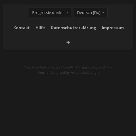
Progressiv dunkel
Deutsch [Du]
Kontakt
Hilfe
Datenschutzerklärung
Impressum
Forum software by XenForo™
-
Deutsch von xenDach
Theme designed by
Audentio Design
.