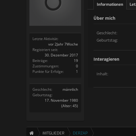
Informationen
Let
Über mich
Geschlecht:
Letzte Aktivität:
Geburtstag:
vor 2Jahr 7Woche
Registriert seit:
30. Dezember 2017
Interagieren
Beiträge:
19
Zustimmungen:
0
Punkte für Erfolge:
1
Inhalt:
Geschlecht:
männlich
Geburtstag:
17. November 1980
(Alter: 45)
MITGLIEDER
DERZAP