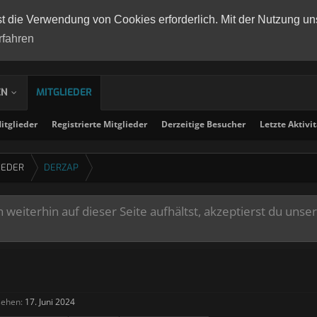
st die Verwendung von Cookies erforderlich. Mit der Nutzung un
rfahren
EN
MITGLIEDER
tglieder
Registrierte Mitglieder
Derzeitige Besucher
Letzte Aktivi
IEDER
DERZAP
weiterhin auf dieser Seite aufhältst, akzeptierst du unse
sehen:
17. Juni 2024