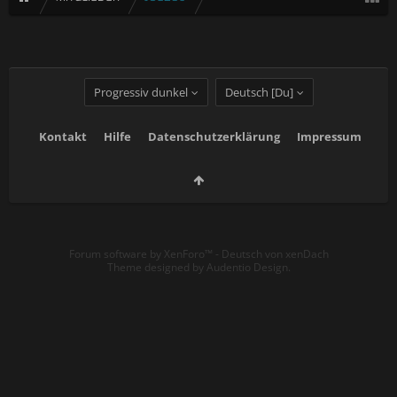
Progressiv dunkel
Deutsch [Du]
Kontakt
Hilfe
Datenschutzerklärung
Impressum
Forum software by XenForo™
-
Deutsch von xenDach
Theme designed by
Audentio Design
.