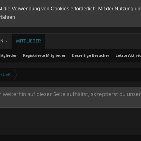
st die Verwendung von Cookies erforderlich. Mit der Nutzung un
rfahren
EN
MITGLIEDER
tglieder
Registrierte Mitglieder
Derzeitige Besucher
Letzte Aktivi
IEDER
weiterhin auf dieser Seite aufhältst, akzeptierst du unse