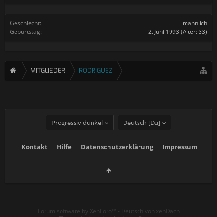
Geschlecht:
männlich
Geburtstag:
2. Juni 1993
(Alter: 33)
MITGLIEDER
RODRIGUEZ
Progressiv dunkel
Deutsch [Du]
Kontakt
Hilfe
Datenschutzerklärung
Impressum
Forum software by XenForo™
-
Deutsch von xenDach