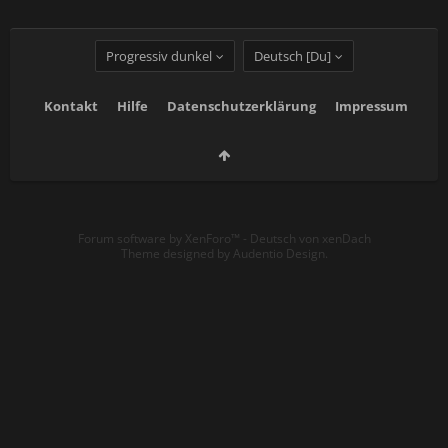
Progressiv dunkel
Deutsch [Du]
Kontakt
Hilfe
Datenschutzerklärung
Impressum
Forum software by XenForo™
-
Deutsch von xenDach
Theme designed by
Audentio Design
.