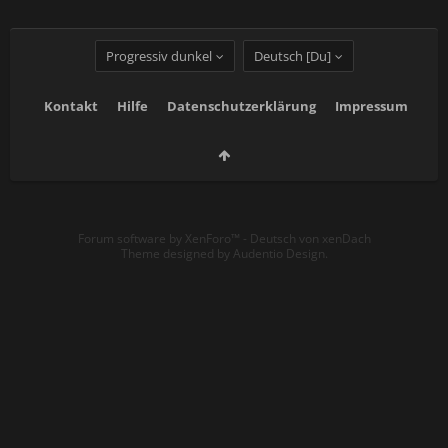
Progressiv dunkel
Deutsch [Du]
Kontakt
Hilfe
Datenschutzerklärung
Impressum
Forum software by XenForo™
-
Deutsch von xenDach
Theme designed by
Audentio Design
.