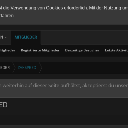
st die Verwendung von Cookies erforderlich. Mit der Nutzung un
rfahren
EN
MITGLIEDER
tglieder
Registrierte Mitglieder
Derzeitige Besucher
Letzte Aktivi
IEDER
ZAKSPEED
weiterhin auf dieser Seite aufhältst, akzeptierst du unse
ED